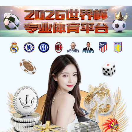
立即注册
米兰网页版
官网 · 权威
体育数据平台
米兰网页版 OFFICIAL WEBSITE
自2022年创立以来，
米兰网页版
致力于为用户提供包
括NBA、英超、欧洲杯、LPL在内的热门赛事直播与数
据服务，广受用户信赖。
立即下载米兰网页版APP