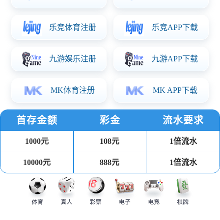
2026-06-08 15:02
82 次阅读
法国小将勒布伦兄弟签约红牛，商业代言
创乒坛历史
法国乒坛近日迎来历史性时刻，年仅19岁的菲利克斯·
勒布伦与17岁的弟弟亚历克西斯·勒布伦正式签约红
牛，成为全球运动饮料巨头旗下首批乒乓球代言人。
这对被誉为“勒布伦兄弟”的天才少年，凭借近年来在
国际赛场上的惊艳表现，不仅为法国乒乓球赢得关
注，更以商业代言开创乒坛新篇章，标志着这项运动
在品牌营销领域的突破。