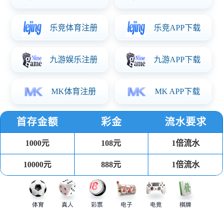
2026-06-09 15:03
43 次阅读
伦纳德右膝炎症反复：快船医疗组建议赛
季剩余比赛轮休
洛杉矶快船队本赛季的命运，再次被一股无形的阴影
所笼罩。据多方消息源透露，球队核心科怀·伦纳德的
右膝炎症出现反复，快船医疗组经过审慎评估后，已
正式建议他在本赛季剩余比赛中全部轮休，以彻底根
除这一反复发作的伤病隐患。这一决定，无疑将快船
队的季后赛前景推向了更为不确定的深渊。